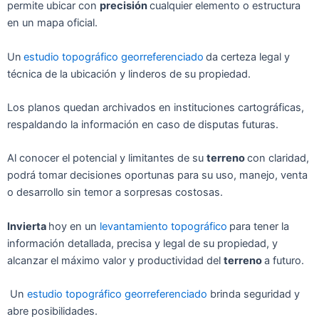
permite ub
icar con
precisión
cualquier
elemento
o e
structura
en
un
mapa of
icial.
Un
estudio topográfico georreferenciado
da
cer
teza legal y
té
cnica de
la ub
icación y
l
inder
os
de
su prop
iedad.
Los
plan
os qued
an arch
ivados en instit
uciones cart
ográficas
,
resp
aldando la
información en
caso
de disput
as fut
uras.
Al
conoc
er el pot
encial y
limit
antes
de
su
terreno
con
claridad,
pod
rá tomar
decision
es o
port
unas para su uso
,
mane
jo,
vent
a
o
des
ar
rollo sin
tem
or a sor
presas cost
osas.
In
vi
erta
hoy en
un
levantamiento topográfico
para
tener la
información det
allada,
precisa y legal
de
su propiedad,
y
alcan
zar el má
ximo valor
y
product
ividad del
terreno
a
futuro.
Un
estudio topográfico georreferenciado
br
inda seg
uridad y
ab
re pos
ibilidades.