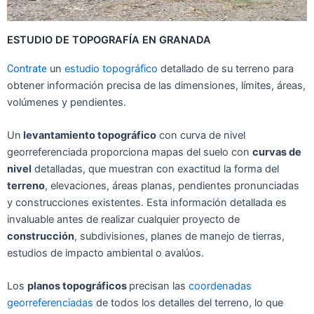
ESTUDIO DE TOPOGRAFÍA EN GRANADA
Contrate
un
estudio topográfico
det
allado de
su terreno para
obt
ener información prec
isa de las dimension
es, lí
mites, á
reas,
vol
ú
menes y pend
ientes.
Un
lev
antamiento topogr
áfico
con
curva de n
ivel
ge
orreferenciada
pro
porciona
map
as del
su
elo con
cur
vas de
nivel
detalladas,
que m
uestran con
exactitud la forma
del
terreno
,
elev
aciones, áreas
plan
as,
pend
ientes pron
unciadas
y
constru
cciones exist
entes.
Esta
información det
allada es
invaluable
antes
de real
izar cualquier proyect
o de
construcción
, subdivision
es
, planes de mane
jo de tierras
,
estud
ios de impacto
ambiental o aval
úos.
Los
plan
os top
ográficos
prec
isan
las
coordenadas
georreferenciadas
de
todos
los de
talles del ter
reno, lo
que