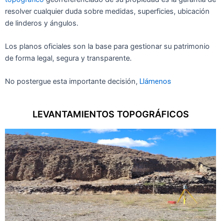
resolver
cualquier
duda sobre medidas
, super
ficies, ub
icación
de
l
inderos y
á
ng
ulos.
Los plan
os of
icial
es son la base
para
gest
ionar su patri
monio
de
forma legal,
segura y transparent
e.
No post
erg
ue esta
importante
decis
ión,
Llámenos
LEVANTAMIENTOS TOPOGRÁFICOS