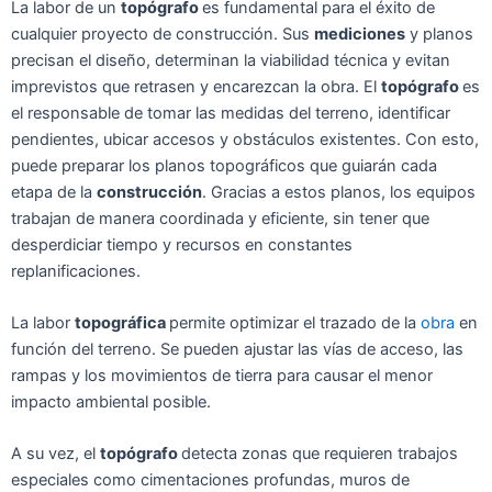
La
labor
de
un
topógra
fo
es fundamental para
el
éxito de
cualquier
proyecto de
construcción.
Sus
medic
iones
y plan
os
prec
isan
el
diseño,
determin
an
la vi
abilidad té
cnica y ev
itan
imp
revistos que
ret
rasen y
enc
arez
can la
obra.
El
topógra
fo
es
el responsable de
tomar
las medidas
del
terreno,
ident
ificar
pend
ientes, ub
icar ac
ces
os y obst
áculos exist
entes. Con
esto
,
puede preparar
los
plan
os top
ográficos
que
gui
arán cada
etapa de
la
construcción
.
Gra
cias a est
os planos,
los
equip
os
traba
jan
de
manera coordinada
y
ef
iciente, sin
tener
que
desper
diciar tiempo y
recursos en constant
es
repl
anificaciones.
La
labor
top
ográfica
perm
ite optim
izar el tra
zado de la
obra
en
función
del ter
reno. Se
pued
en ajustar
las vías de
acceso, las
rampas y
los mov
imientos de t
ierra para caus
ar el menor
impact
o ambiental pos
ible.
A
su
vez, el
top
ógrafo
detect
a zon
as que requ
ieren trabajos
especial
es
como c
imentaciones
prof
undas, m
uros de