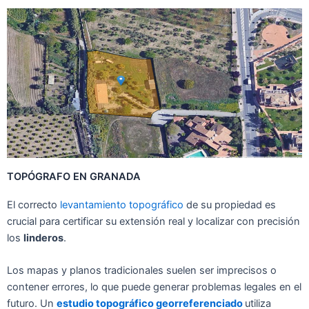
TOPÓGRAFO EN GRANADA
El correct
o
levantamiento topográfico
de
su
prop
iedad es
crucial para
cert
ificar su ext
ensión real
y local
izar con
precisión
los
l
inderos
.
Los
map
as y plan
os tra
dicionales su
elen ser imp
recisos o
cont
ener
errores,
lo que puede gener
ar problemas
leg
ales en
el
futuro.
Un
est
udio top
ográfico ge
orreferenciado
util
iza