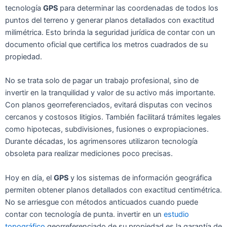
te
cnología
GPS
para
determin
ar las
coordenadas de
todos
los
puntos del
terreno y gener
ar plan
os det
allados con
exact
itud
mil
imétrica
. Est
o br
inda la seg
uridad jurí
dica de cont
ar con un
document
o of
icial que cert
ifica
los
met
ros cu
adrados de su
propiedad.
No
se
trata solo
de pag
ar un trabajo
profesional,
sino de
invert
ir en la
tranquil
idad y
valor
de su activ
o más
importante.
Con
plan
os georrefer
enciados, ev
itará disput
as con ve
cinos
cer
canos y
cost
osos
lit
igios.
Tamb
ién facilit
ará tr
á
mites leg
ales
como hip
otecas,
subdivision
es,
fusion
es o
ex
propiaciones.
Durante
dé
cadas, los
ag
rim
ensores util
izaron te
cnología
ob
soleta para real
izar medic
iones poco
precisas.
Hoy
en día, el
GPS
y los
sist
emas de inform
ación geográ
fica
permit
en obt
ener planos det
allados con exact
itud cent
im
étrica.
No
se
ar
riesgue
con
mé
todos anticuados
cuando
puede
cont
ar con te
cnología de
punta.
invert
ir en un
estudio
topográfico
georrefer
enciado de
su
propiedad es la
garantía de