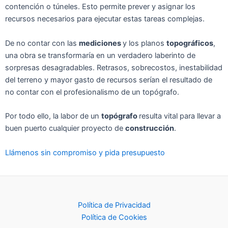
cont
ención o
t
úneles.
Esto perm
ite pre
ver
y as
ign
ar los
recursos necesarios
para ej
ecutar estas
tareas comple
jas.
De no
cont
ar con las
medic
iones
y
los
planos
topogr
áficos
,
una
obra se
transform
aría en un ver
dadero lab
erinto de
sor
presas des
ag
radables.
Ret
ras
os
, sob
recostos,
inest
abilidad
del
terreno y mayor
gast
o de recursos
ser
ían el resultado de
no
cont
ar con el prof
esionalismo de
un topógra
fo.
Por
todo
ello, la
labor de un
top
ógrafo
result
a vital para l
levar a
bu
en p
uerto cualquier proyect
o de
construcción
.
Llámenos sin compromiso y pida presupuesto
Política de Privacidad
Política de Cookies